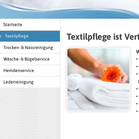
Startseite
Textilpflege ist Ve
Textilpflege
Trocken- & Nassreinigung
W
Wäsche- & Bügelservice
•
•
Hemdenservice
•
(
Lederreinigung
•
•
•
•