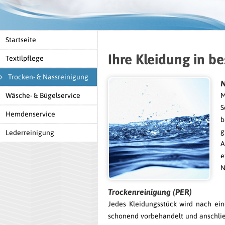
Startseite
Ihre Kleidung in b
Textilpflege
Trocken- & Nassreinigung
N
Wäsche- & Bügelservice
M
S
Hemdenservice
b
g
Lederreinigung
A
e
N
Trockenreinigung (PER)
Jedes Kleidungsstück wird nach ei
schonend vor­behandelt und anschli